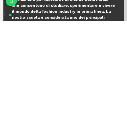
Corsi Brevi Moda
Corsi Estivi Moda
MKS Milano Fashion
School
Un i
stituto di moda
all'avanguardia a
Milano, città capitale del fashion italiano
L'Istituto